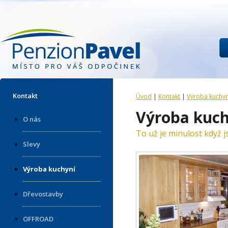
Kontakt
Úvod
|
Kontakt
|
Výroba kuchyn
Výroba kuch
O nás
To už je minulost když js
Slevy
Výroba kuchyní
Dřevostavby
OFFROAD