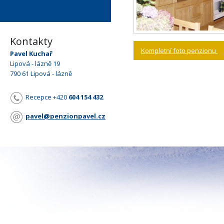
Kontakty
Kompletní foto penzionu
Pavel Kuchař
Lipová - lázně 19
790 61 Lipová - lázně
Recepce +420
604 154 432
pavel@penzionpavel.cz