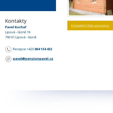
Kontakty
Kompletní foto penzionu
Pavel Kuchař
Lipová - lázně 19
790 61 Lipová - lázně
Recepce +420
604 154 432
pavel@penzionpavel.cz