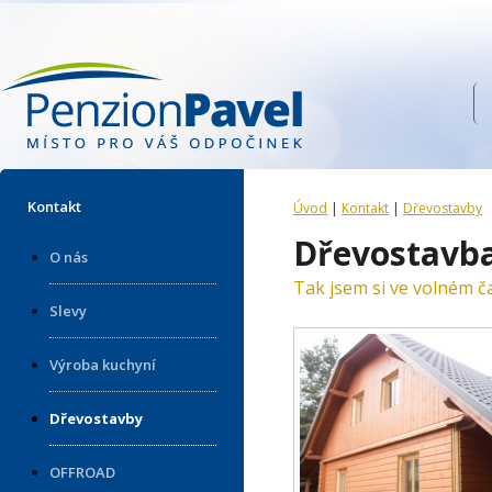
Kontakt
Úvod
|
Kontakt
|
Dřevostavby
Dřevostavb
O nás
Tak jsem si ve volném ča
Slevy
Výroba kuchyní
Dřevostavby
OFFROAD